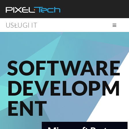
USŁUGI IT
SOFTWARE
DEVELOPM
ENT