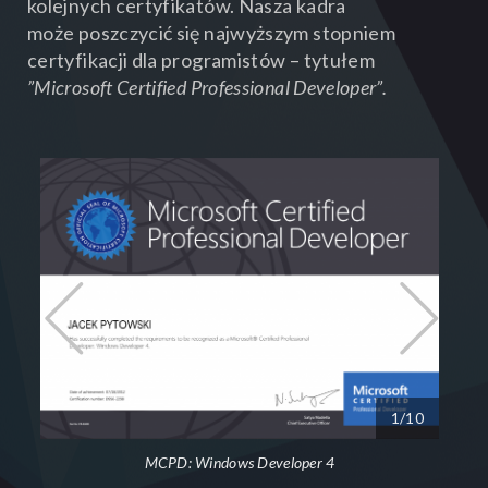
kolejnych certyfikatów. Nasza kadra
może poszczycić się najwyższym stopniem
certyfikacji dla programistów – tytułem
”Microsoft Certified Professional Developer”.
0
1/10
MCPD: Windows Developer 4