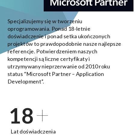
Specjalizujemy się w tworzeniu
oprogramowania. Ponad 18-letnie
doświadczenie i ponad setka ukończonych
projektów to prawdopodobnie nasze najlepsze
referencje. Potwierdzeniem naszych
kompetencji są liczne certyfikaty i
utrzymywany nieprzerwanie od 2010 roku
status “Microsoft Partner – Application
Development”.
+
18
Lat doświadczenia