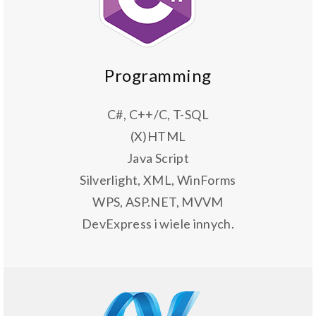
Programming
C#, C++/C, T-SQL
(X)HTML
Java Script
Silverlight, XML, WinForms
WPS, ASP.NET, MVVM
DevExpress i wiele innych.